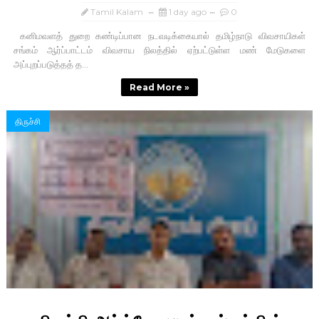
Tamil Kalam
1 day ago
0
கனிமவளத் துறை கண்டிப்பான நடவடிக்கையால் தமிழ்நாடு விவசாயிகள்
சங்கம் ஆர்ப்பாட்டம் விவசாய நிலத்தில் ஏற்பட்டுள்ள மண் மேடுகளை
அப்புறப்படுத்தத் த...
Read More »
திருச்சி