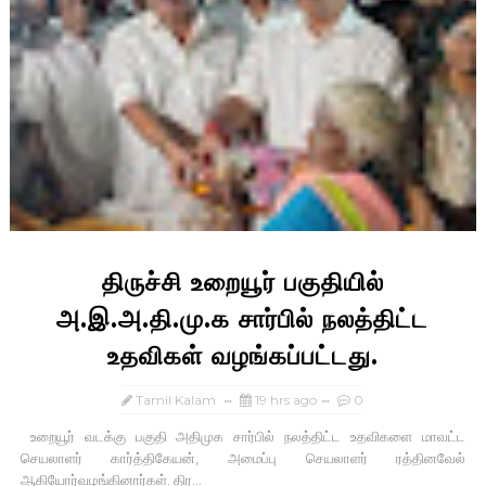
திருச்சி உறையூர் பகுதியில்
அ.இ.அ.தி.மு.க சார்பில் நலத்திட்ட
உதவிகள் வழங்கப்பட்டது.
Tamil Kalam
19 hrs ago
0
உறையூர் வடக்கு பகுதி அதிமுக சார்பில் நலத்திட்ட உதவிகளை மாவட்ட
செயலாளர் கார்த்திகேயன், அமைப்பு செயலாளர் ரத்தினவேல்
ஆகியோர்வழங்கினார்கள். திர...