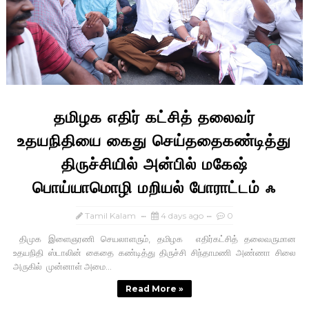
தமிழக எதிர் கட்சித் தலைவர்
உதயநிதியை கைது செய்ததைகண்டித்து
திருச்சியில் அன்பில் மகேஷ்
பொய்யாமொழி மறியல் போராட்டம் ஃ
Tamil Kalam
4 days ago
0
திமுக இளைஞரணி செயலாளரும், தமிழக எதிர்கட்சித் தலைவருமான
உதயநிதி ஸ்டாலின் கைதை கண்டித்து திருச்சி சிந்தாமணி அண்ணா சிலை
அருகில் முன்னாள் அமை...
Read More »