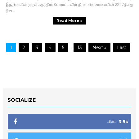
இந்தியாவின் முதல் சுதந்திரப் போராட்ட வீரர் தீரன் சின்னமலையின் 221-ஆவது
நின...
Read More »
1
2
3
4
5
...
13
Next »
Last
SOCIALIZE
3.5k
Likes