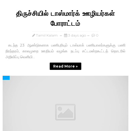
திருச்சியில் டாஸ்மார்க் ஊழியர்கள்
போராட்டம்
Tamil Kalam
3 days ago
0
கடந்த 23 ஆண்டுகளாக பணிபுரியும் டாஸ்மாக் பணியாளர்களுக்கு பணி
நிரந்தரம், காலமுறை ஊதியம் வழங்க நடப்பு சட்டமன்றகூட்டத் தொடரில்
அறிவிப்பு வெளியி...
Read More »