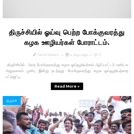
திருச்சியில் ஓய்வு பெற்ற போக்குவரத்து
கழக ஊழியர்கள் போராட்டம்.
Tamil Kalam
4 days ago
0
திருச்சியில் அரசு போக்குவரத்து கழக ஓய்வூதியர்கள் ஆர்ப்பாட்டம் மண்டல
அலுவலகம் முன்பு இன்று நடந்தது. போக்குவரத்து கழக ஓய்வூதியத்தை
பட்ஜெட்டி...
Read More »
திருச்சி