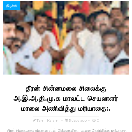
திருச்சி
தீரன் சின்னமலை சிலைக்கு
அ.இ.அ.தி.மு.க மாவட்ட செயலாளர்
மாலை அணிவித்து மரியாதை:.
Tamil Kalam
5 days ago
0
தீரன் சின்னமலை நினைவு நாள்: அதிமுகவினர் மாலை அணிவித்து மரியாதை